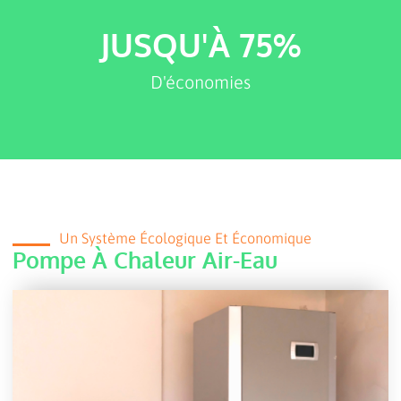
JUSQU'À 
75
%
D'économies
Un Système Écologique Et Économique
Pompe À Chaleur Air-Eau